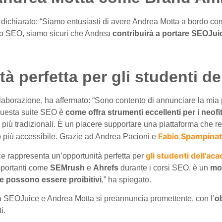
a dichiarato: “Siamo entusiasti di avere Andrea Motta a bordo 
o SEO, siamo sicuri che Andrea
contribuirà a portare SEOJuice
 perfetta per gli studenti d
aborazione, ha affermato: “Sono contento di annunciare la mi
 questa suite SEO è
come offra strumenti eccellenti per i neofi
 più tradizionali. È un piacere supportare una piattaforma che r
Fabio Spampina
 più accessibile. Grazie ad Andrea Pacioni e
gli studenti dell’a
e rappresenta un’opportunità perfetta per
mportanti come
SEMrush
e
Ahrefs
durante i corsi SEO, è un
mod
he possono essere proibitivi
,” ha spiegato.
a SEOJuice e Andrea Motta si preannuncia promettente, con l’
o
i.