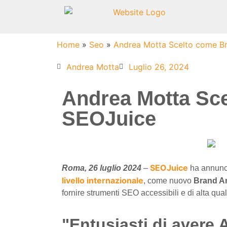
Home
»
Seo
»
Andrea Motta Scelto come B
Andrea Motta
Luglio 26, 2024
Andrea Motta Sc
SEOJuice
SEOJuice
Roma, 26 luglio 2024
–
ha annunci
livello internazionale
, come nuovo
Brand A
fornire strumenti SEO accessibili e di alta qu
"Entusiasti di aver