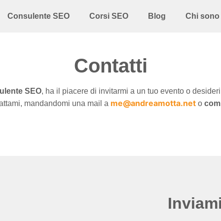
Consulente SEO
Corsi SEO
Blog
Chi sono
Contatti
ulente SEO
, ha il piacere di invitarmi a un tuo evento o desid
me@andreamotta.net
tattami, mandandomi una mail a 
 o 
comp
i
Inviam